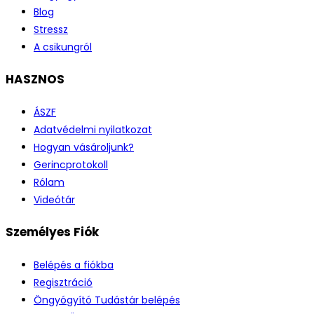
Blog
Stressz
A csikungról
HASZNOS
ÁSZF
Adatvédelmi nyilatkozat
Hogyan vásároljunk?
Gerincprotokoll
Rólam
Videótár
Személyes Fiók
Belépés a fiókba
Regisztráció
Öngyógyító Tudástár belépés