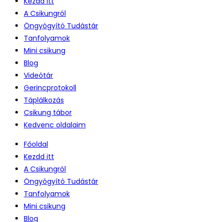
Kezdd itt
A Csikungról
Öngyógyító Tudástár
Tanfolyamok
Mini csikung
Blog
Videótár
Gerincprotokoll
Táplálkozás
Csikung tábor
Kedvenc oldalaim
Főoldal
Kezdd itt
A Csikungról
Öngyógyító Tudástár
Tanfolyamok
Mini csikung
Blog