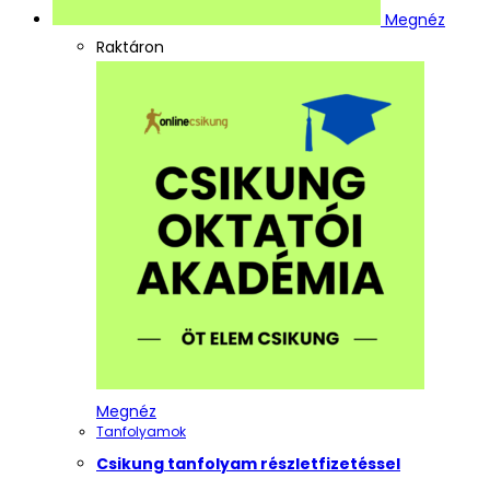
Megnéz
Raktáron
Megnéz
Tanfolyamok
Csikung tanfolyam részletfizetéssel