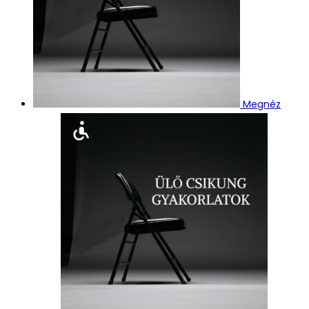
Megnéz