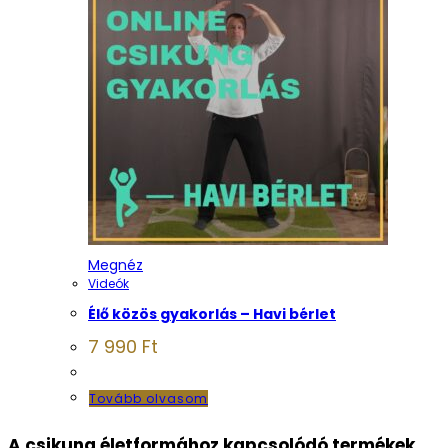
Megnéz
Videók
Élő közös gyakorlás – Havi bérlet
7 990
Ft
Tovább olvasom
A csikung életformához kapcsolódó termékek