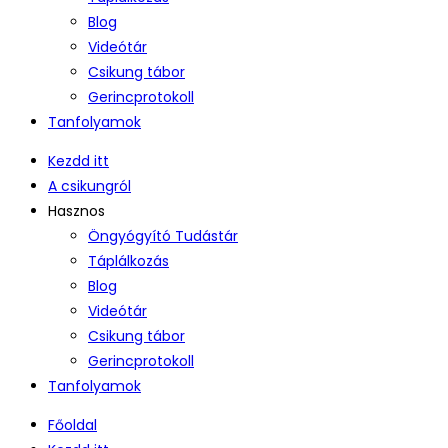
Blog
Videótár
Csikung tábor
Gerincprotokoll
Tanfolyamok
Kezdd itt
A csikungról
Hasznos
Öngyógyító Tudástár
Táplálkozás
Blog
Videótár
Csikung tábor
Gerincprotokoll
Tanfolyamok
Főoldal