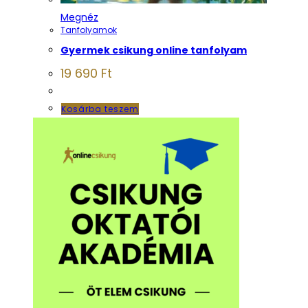
Megnéz
Tanfolyamok
Gyermek csikung online tanfolyam
19 690
Ft
Kosárba teszem