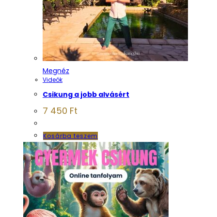
Megnéz
Videók
Csikung a jobb alvásért
7 450
Ft
Kosárba teszem