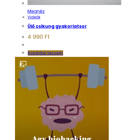
Megnéz
Videók
Ülő csikung gyakorlatsor
4 990
Ft
Kosárba teszem