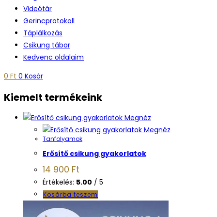
Videótár
Gerincprotokoll
Táplálkozás
Csikung tábor
Kedvenc oldalaim
0
Ft
0
Kosár
Kiemelt termékeink
Megnéz
Megnéz
Tanfolyamok
Erősítő csikung gyakorlatok
14 900
Ft
Értékelés:
5.00
/ 5
Kosárba teszem