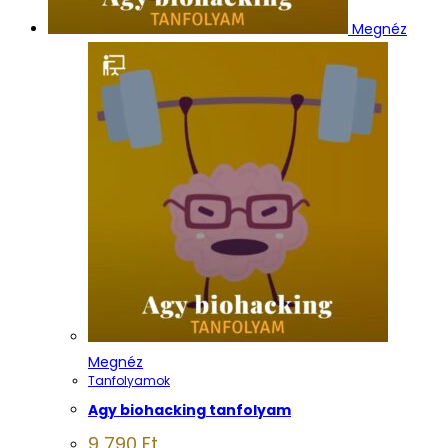
Megnéz
Megnéz
Tanfolyamok
Agy biohacking tanfolyam
9 790
Ft