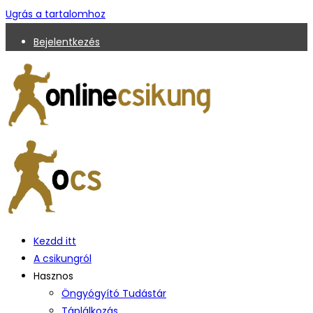
Ugrás a tartalomhoz
Bejelentkezés
Kezdd itt
A csikungról
Hasznos
Öngyógyító Tudástár
Táplálkozás