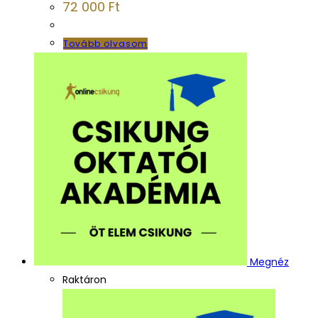
72 000
Ft
Tovább olvasom
Megnéz
Raktáron