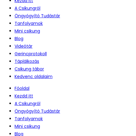
Kezdd itt
A Csikungról
Öngyógyító Tudástár
Tanfolyamok
Mini csikung
Blog
Videótár
Gerincprotokoll
Táplálkozás
Csikung tábor
Kedvenc oldalaim
Főoldal
Kezdd itt
A Csikungról
Öngyógyító Tudástár
Tanfolyamok
Mini csikung
Blog