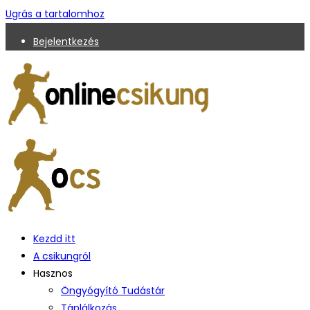
Ugrás a tartalomhoz
Bejelentkezés
Kezdd itt
A csikungról
Hasznos
Öngyógyító Tudástár
Táplálkozás