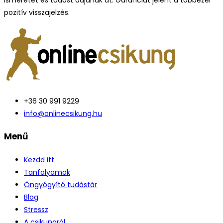
pozitív visszajelzés.
+36 30 991 9229
info@onlinecsikung.hu
Menű
Kezdd itt
Tanfolyamok
Öngyógyító tudástár
Blog
Stressz
A csikungról