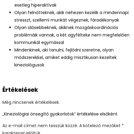
esetleg hiperaktívak
Olyan felnőtteknek, akik nehezen kezelik a mindennapi
stresszt, szellemi munkát végeznek, fáradékonyak
Olyan idősebbeknek, akiknek mozgáskoordinációs
problémáik vannak, a két agyfélteke nem megfelelően
kommunikál egymással
Mindenkinek, aki tanulni, fejlődni szeretne, olyan
módszerekkel, amiket eddig misztikusan kezeltek
kineziológusok
Értékelések
Még nincsenek értékelések.
„Kineziológiai önsegítő gyakorlatok” értékelése elsőként
Az e-mail címet nem tesszük közzé.
A kötelező mezőket
*
karakterrel jelöltük