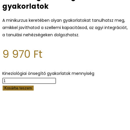
gyakorlatok
A minikurzus keretében olyan gyakorlatokat tanulhatsz meg,
amikkel javíthatod a szellemi kapacitásod, az agyi integrációt,
a tanulási nehézségeken dolgozhatsz.
9 970
Ft
Kineziológiai önsegítő gyakorlatok mennyiség
Kosárba teszem