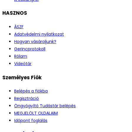
HASZNOS
ÁSZF
Adatvédelmi nyilatkozat
Hogyan vásároljunk?
Gerincprotokoll
Rólam
Videótár
Személyes Fiók
Belépés a fiókba
Regisztráció
Öngyógyító Tudástár belépés
MEGJELÖLT OLDALAIM
Időpont foglalás