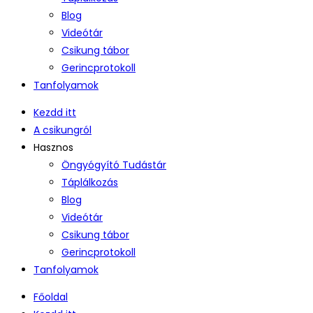
Blog
Videótár
Csikung tábor
Gerincprotokoll
Tanfolyamok
Kezdd itt
A csikungról
Hasznos
Öngyógyító Tudástár
Táplálkozás
Blog
Videótár
Csikung tábor
Gerincprotokoll
Tanfolyamok
Főoldal