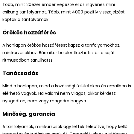
Több, mint 20ezer ember végezte el az ingyenes mini
csikung tanfolyamot. Több, mint 4000 pozitív visszajelzést
kaptak a tanfolyamok.
Örökös hozzáférés
A honlapon örökös hozzáférést kapsz a tanfolyamokhoz,
minikurzusokhoz. Bármikor bejelentkezhetsz és a saját
ritmusodban tanulhatsz.
Tanácsadás
Mind a honlapon, mind a közösségi felületeken és emailben is
elérhető vagyok. Ha valami nem világos, akkor kérdezz
nyugodtan, nem vagy magadra hagyva.
Minőség, garancia
A tanfolyamok, minikurzusok úgy lettek felépítve, hogy kellő
ismeretet és tudást adjanak át. Garanciát jelent a többezer