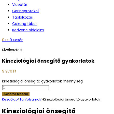
Videótár
Gerincprotokoll
Táplálkozás
Csikung tábor
Kedvenc oldalaim
0
Ft
0
Kosár
Kiválasztott:
Kineziológiai önsegítő gyakorlatok
9 970
Ft
Kineziológiai önsegítő gyakorlatok mennyiség
Kosárba teszem
Kezdőlap
>
Tanfolyamok
>
Kineziológiai önsegítő gyakorlatok
Kineziológiai önsegítő