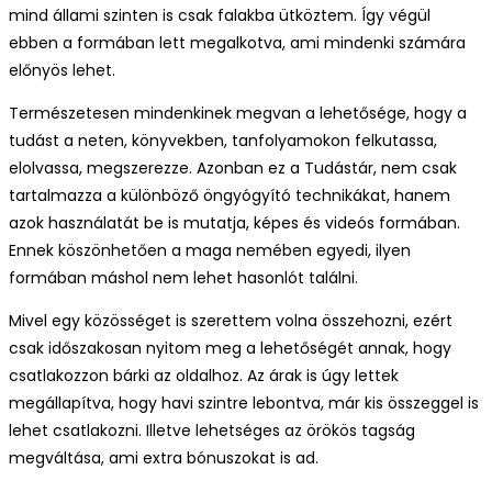
mind állami szinten is csak falakba ütköztem. Így végül
ebben a formában lett megalkotva, ami mindenki számára
előnyös lehet.
Természetesen mindenkinek megvan a lehetősége, hogy a
tudást a neten, könyvekben, tanfolyamokon felkutassa,
elolvassa, megszerezze. Azonban ez a Tudástár, nem csak
tartalmazza a különböző öngyógyító technikákat, hanem
azok használatát be is mutatja, képes és videós formában.
Ennek köszönhetően a maga nemében egyedi, ilyen
formában máshol nem lehet hasonlót találni.
Mivel egy közösséget is szerettem volna összehozni, ezért
csak időszakosan nyitom meg a lehetőségét annak, hogy
csatlakozzon bárki az oldalhoz. Az árak is úgy lettek
megállapítva, hogy havi szintre lebontva, már kis összeggel is
lehet csatlakozni. Illetve lehetséges az örökös tagság
megváltása, ami extra bónuszokat is ad.