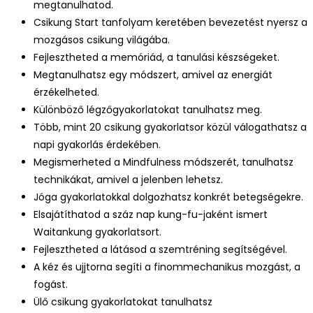
megtanulhatod.
Csikung Start tanfolyam keretében bevezetést nyersz a
mozgásos csikung világába.
Fejlesztheted a memóriád, a tanulási készségeket.
Megtanulhatsz egy módszert, amivel az energiát
érzékelheted.
Különböző légzőgyakorlatokat tanulhatsz meg.
Több, mint 20 csikung gyakorlatsor közül válogathatsz a
napi gyakorlás érdekében.
Megismerheted a Mindfulness módszerét, tanulhatsz
technikákat, amivel a jelenben lehetsz.
Jóga gyakorlatokkal dolgozhatsz konkrét betegségekre.
Elsajátíthatod a száz nap kung-fu-jaként ismert
Waitankung gyakorlatsort.
Fejlesztheted a látásod a szemtréning segítségével.
A kéz és ujjtorna segíti a finommechanikus mozgást, a
fogást.
Ülő csikung gyakorlatokat tanulhatsz