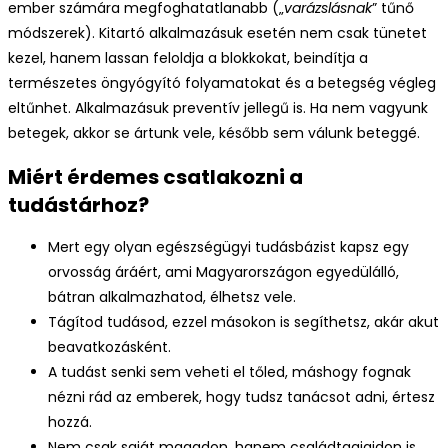
ember számára megfoghatatlanabb („
varázslásnak
” tűnő
módszerek). Kitartó alkalmazásuk esetén nem csak tünetet
kezel, hanem lassan feloldja a blokkokat, beindítja a
természetes öngyógyító folyamatokat és a betegség végleg
eltűnhet. Alkalmazásuk preventív jellegű is. Ha nem vagyunk
betegek, akkor se ártunk vele, később sem válunk beteggé.
Miért érdemes csatlakozni a
tudástárhoz?
Mert egy olyan egészségügyi tudásbázist kapsz egy
orvosság áráért, ami Magyarországon egyedülálló,
bátran alkalmazhatod, élhetsz vele.
Tágítod tudásod, ezzel másokon is segíthetsz, akár akut
beavatkozásként.
A tudást senki sem veheti el tőled, máshogy fognak
nézni rád az emberek, hogy tudsz tanácsot adni, értesz
hozzá.
Nem csak saját magadon, hanem családtagjaidon is