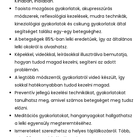
Kínában, Indíában.
Taoista mozgásos gyakorlatok, akupresszúrás
módszerek, reflexológiai kezelések, mudra technikák,
kineziológiai gyakorlatok és csikung gyakorlatok által
segítséget találsz egy-egy betegséghez.
A betegségek 85%-ban lelki eredetűek, így az általános
lelki okokról is olvashatsz.
Képekkel, videókkal, leírásokkal illusztrálva bemutatja,
hogyan tudod magad kezelni, segíteni az adott
problémán.
A legtöbb módszerről, gyakorlatról videó készült, így
sokkal hatékonyabban tudod kezelni magad.
Preventív jellegű kezelési technikákat, gyakorlatokat
tanulhatsz meg, amivel számos betegséget meg tudsz
előzni.
Meditációs gyakorlatokat, hanganyagokat hallgathatsz
a lelki egyensúly megteremtéséhez.
Ismereteket szerezhetsz a helyes táplálkozásról. Több,