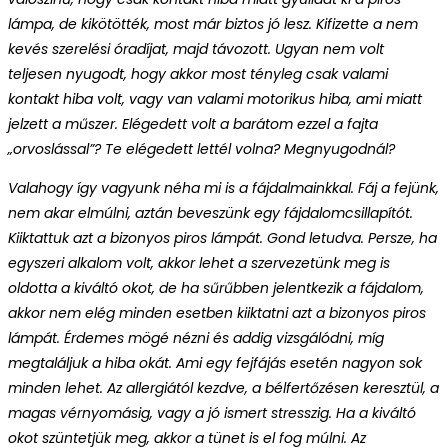
lámpa, de kikötötték, most már biztos jó lesz. Kifizette a nem
kevés szerelési óradíjat, majd távozott. Ugyan nem volt
teljesen nyugodt, hogy akkor most tényleg csak valami
kontakt hiba volt, vagy van valami motorikus hiba, ami miatt
jelzett a műszer. Elégedett volt a barátom ezzel a fajta
„orvoslással”? Te elégedett lettél volna? Megnyugodnál?
Valahogy így vagyunk néha mi is a fájdalmainkkal. Fáj a fejünk,
nem akar elmúlni, aztán beveszünk egy fájdalomcsillapítót.
Kiiktattuk azt a bizonyos piros lámpát. Gond letudva. Persze, ha
egyszeri alkalom volt, akkor lehet a szervezetünk meg is
oldotta a kiváltó okot, de ha sűrűbben jelentkezik a fájdalom,
akkor nem elég minden esetben kiiktatni azt a bizonyos piros
lámpát. Érdemes mögé nézni és addig vizsgálódni, míg
megtaláljuk a hiba okát. Ami egy fejfájás esetén nagyon sok
minden lehet. Az allergiától kezdve, a bélfertőzésen keresztül, a
magas vérnyomásig, vagy a jó ismert stresszig. Ha a kiváltó
okot szüntetjük meg, akkor a tünet is el fog múlni. Az