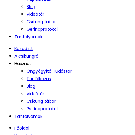
Blog
Videótár
Csikung tábor
Gerincprotokoll
Tanfolyamok
Kezdd itt
A csikungról
Hasznos
Öngyógyító Tudástár
Táplálkozás
Blog
Videótár
Csikung tábor
Gerincprotokoll
Tanfolyamok
Főoldal