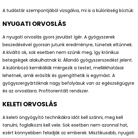
A tudástár szempontjából vizsgálva, mi is a különbség köztük:
NYUGATI ORVOSLÁS
A nyugati orvoslás gyors javulást ígér. A gyógyszerek
beszedésével gyorsan jutunk eredményre, tünetek eltűnnek.
A kiváltó ok, sok esetben nem szűnik meg, így krónikus
betegségek alakulhatnak ki. Állandó gyógyszerszedést jelent.
A különböző kemikáliák mérgezik a testet, mellékhatásai
lehetnek, amik erősítik és gyengíthetik is egymást. A
gyógyszergyártóknak nagy befolyásuk van az egészségügyre
és az orvoslásra. Profitorientált rendszer.
KELETI ORVOSLÁS
A keleti öngyógyító technikákra időt kell szánni, meg kell
tanulni, foglalkozni kell vele. Sok esetben nem azonnal hat,
ezért könnyebben feladják az emberek. Misztikusabb, nyugati