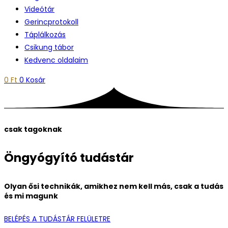
Videótár
Gerincprotokoll
Táplálkozás
Csikung tábor
Kedvenc oldalaim
0
Ft
0
Kosár
csak tagoknak
Öngyógyító tudástár
Olyan ősi technikák, amikhez nem kell más, csak a tudás
és mi magunk
BELÉPÉS A TUDÁSTÁR FELÜLETRE