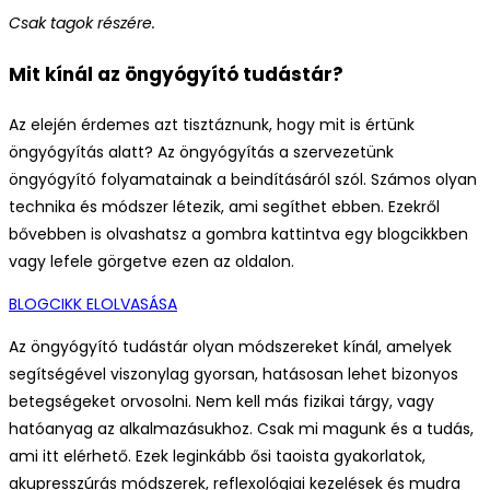
Csak tagok részére.
Mit kínál az öngyógyító tudástár?
Az elején érdemes azt tisztáznunk, hogy mit is értünk
öngyógyítás alatt? Az öngyógyítás a szervezetünk
öngyógyító folyamatainak a beindításáról szól. Számos olyan
technika és módszer létezik, ami segíthet ebben. Ezekről
bővebben is olvashatsz a gombra kattintva egy blogcikkben
vagy lefele görgetve ezen az oldalon.
BLOGCIKK ELOLVASÁSA
Az öngyógyító tudástár olyan módszereket kínál, amelyek
segítségével viszonylag gyorsan, hatásosan lehet bizonyos
betegségeket orvosolni. Nem kell más fizikai tárgy, vagy
hatóanyag az alkalmazásukhoz. Csak mi magunk és a tudás,
ami itt elérhető. Ezek leginkább ősi taoista gyakorlatok,
akupresszúrás módszerek, reflexológiai kezelések és mudra