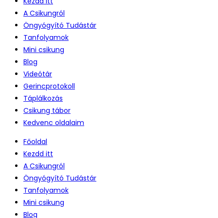
Kezdd itt
A Csikungról
Öngyógyító Tudástár
Tanfolyamok
Mini csikung
Blog
Videótár
Gerincprotokoll
Táplálkozás
Csikung tábor
Kedvenc oldalaim
Főoldal
Kezdd itt
A Csikungról
Öngyógyító Tudástár
Tanfolyamok
Mini csikung
Blog