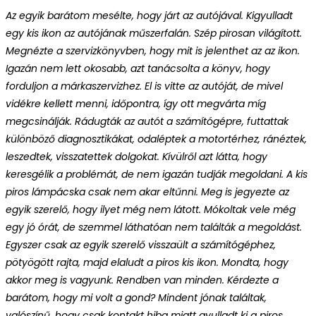
Az egyik barátom mesélte, hogy járt az autójával. Kigyulladt
egy kis ikon az autójának műszerfalán. Szép pirosan világított.
Megnézte a szervizkönyvben, hogy mit is jelenthet az az ikon.
Igazán nem lett okosabb, azt tanácsolta a könyv, hogy
forduljon a márkaszervizhez. El is vitte az autóját, de mivel
vidékre kellett menni, időpontra, így ott megvárta míg
megcsinálják. Rádugták az autót a számítógépre, futtattak
különböző diagnosztikákat, odaléptek a motortérhez, ránéztek,
leszedtek, visszatettek dolgokat. Kívülről azt látta, hogy
keresgélik a problémát, de nem igazán tudják megoldani. A kis
piros lámpácska csak nem akar eltűnni. Meg is jegyezte az
egyik szerelő, hogy ilyet még nem látott. Mókoltak vele még
egy jó órát, de szemmel láthatóan nem találták a megoldást.
Egyszer csak az egyik szerelő visszaült a számítógéphez,
pötyögött rajta, majd elaludt a piros kis ikon. Mondta, hogy
akkor meg is vagyunk. Rendben van minden. Kérdezte a
barátom, hogy mi volt a gond? Mindent jónak találtak,
valószínű, hogy csak kontakt hiba miatt gyulladt ki a piros