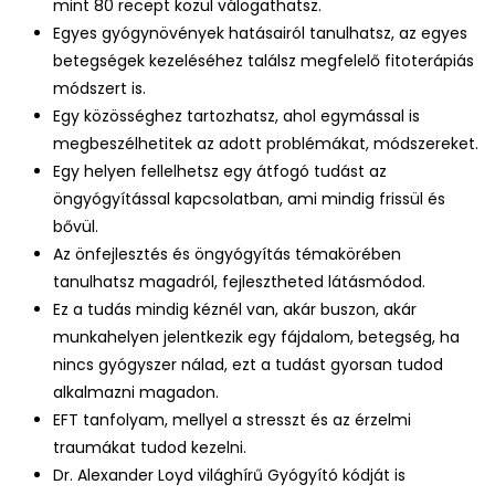
mint 80 recept közül válogathatsz.
Egyes gyógynövények hatásairól tanulhatsz, az egyes
betegségek kezeléséhez találsz megfelelő fitoterápiás
módszert is.
Egy közösséghez tartozhatsz, ahol egymással is
megbeszélhetitek az adott problémákat, módszereket.
Egy helyen fellelhetsz egy átfogó tudást az
öngyógyítással kapcsolatban, ami mindig frissül és
bővül.
Az önfejlesztés és öngyógyítás témakörében
tanulhatsz magadról, fejlesztheted látásmódod.
Ez a tudás mindig kéznél van, akár buszon, akár
munkahelyen jelentkezik egy fájdalom, betegség, ha
nincs gyógyszer nálad, ezt a tudást gyorsan tudod
alkalmazni magadon.
EFT tanfolyam, mellyel a stresszt és az érzelmi
traumákat tudod kezelni.
Dr. Alexander Loyd világhírű Gyógyító kódját is