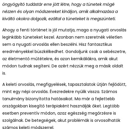
öngyógyító tudástár erre jött létre, hogy a tünetek mögé
nézzen és olyan módszereket kínáljon, amik alkalmazása a
kiváltó okokra dolgozik, ezáltal a tüneteket is megszünteti.
Ahogy a fenti történet is jól mutatja, maga a nyugati orvoslás
leginkább tüneteket kezel. Azonban nem szeretnék véletlen
sem a nyugati orvoslás ellen beszélni. Hisz fantasztikus
eredményekkel büszkélkedhet. Gondoljunk csak a sebészetre,
az életmentő műtétekre, és azon kemikáliákra, amik akut
módon tudnak segíteni. De azért nézzük meg a másik oldalt
is.
A keleti orvoslás, megfigyelések, tapasztalatok útján fejlődött,
mint egy népi orvoslás. Évezredekre nyúlik vissza. Számos
tanulmány bizonyította hatásaikat. Ma már a fejlettebb
országokban kisegítő terápiaként használják őket. Legtöbb
esetben preventív módon, azaz egészség megőrzésre is
szolgálnak. De betegségek, akut problémák is orvosolhatók
számos keleti módszerrel.