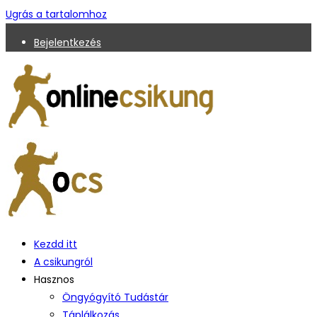
Ugrás a tartalomhoz
Bejelentkezés
Kezdd itt
A csikungról
Hasznos
Öngyógyító Tudástár
Táplálkozás