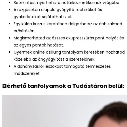
Betekintést nyerhetsz a natúrkozmetikumok világába.
A rezgéseken alapuló gyógyító techikákat és
gyakorlatokat sajátathatsz el.
Egy külön kurzus keretében dolgozhatsz az önbizalmad
erősítésén.
Megismerheted az összes akupresszúrás pont helyét és
az egyes pontok hatását.
Gyermek online csikung tanfolyam keretében hozhatod
közelebb az öngyógyítást a szereteidnek.
A dohányzásról leszokást támogató természetes
módszereket.
Elérhető tanfolyamok a Tudástáron belül: