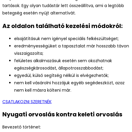
tartások. Egy olyan tudástár lett összeállítva, ami a legtöbb
betegség esetén nyújt alternatívát.
Az oldalon található kezelési módokról:
elsajátításuk nem igényel speciális felkészültséget;
eredményességüket a tapasztalat már hosszabb távon
visszaigazolta;
felületes alkalmazásuk esetén sem okozhatnak
egészségkárosodást, állapotrosszabbodást;
egyedül, külső segítség nélkül is elvégezhetők;
nem kell vásárolni hozzájuk egyéb segédeszközt, azaz
nem kell másra költeni már.
CSATLAKOZNI SZERETNÉK
Nyugati orvoslás kontra keleti orvoslás
Bevezető történet: