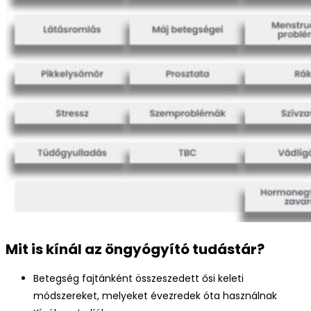
Mit is kínál az öngyógyító tudástár?
Betegség fajtánként összeszedett ősi keleti
módszereket, melyeket évezredek óta használnak