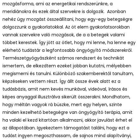
mozgásforma, ami az energetikai rendszerünkre, a
meridiánokra és ezek által szervekre is dolgozik. Azonban
nehéz úgy mozgást összeállítani, hogy egy-egy betegségre
dolgozzunk a gyakorlatokkal. Az öt elem gyakorlatsorokban
vannak szervekre való mozgások, de a a betegek valami
többet kerestek. Így jött az ötlet, hogy mi lenne, ha lenne egy
elérhető tudástár a legfontosabb öngyógyító módszerekről.
Természetgyógyászként számos rendszert és technikát
ismertem, de elkezdtem ezeket jobban kutatni, mélyebben
megismerni és tanulni. Különböző szakemberektől tanultam,
képzéseken vettem részt. Így állt össze évek alatt ez a
tudásbázis, amit nem kevés munkával, videóval, írásos és
képes anyaggal illusztrálva sikerült összerakni. Mondhatom,
hogy méltán vagyok rá büszke, mert egy helyen, szinte
minden kezelhető betegségre van öngyógyító terápia, amit
ha valaki el kezd kitartóan alkalmazni, akkor javulást érhet el
az állapotában. Igyekeztem támogatást találni, hogy ezt a
tudást ingyen megoszthassam, de sajnos mind alapítványi,