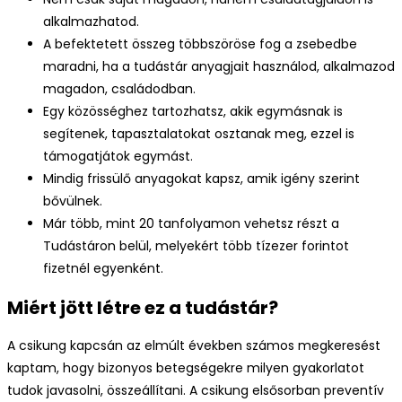
alkalmazhatod.
A befektetett összeg többszöröse fog a zsebedbe
maradni, ha a tudástár anyagjait használod, alkalmazod
magadon, családodban.
Egy közösséghez tartozhatsz, akik egymásnak is
segítenek, tapasztalatokat osztanak meg, ezzel is
támogatjátok egymást.
Mindig frissülő anyagokat kapsz, amik igény szerint
bővülnek.
Már több, mint 20 tanfolyamon vehetsz részt a
Tudástáron belül, melyekért több tízezer forintot
fizetnél egyenként.
Miért jött létre ez a tudástár?
A csikung kapcsán az elmúlt években számos megkeresést
kaptam, hogy bizonyos betegségekre milyen gyakorlatot
tudok javasolni, összeállítani. A csikung elsősorban preventív